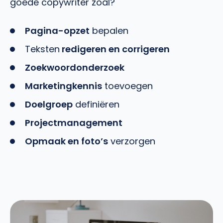
goede copywriter zoal?
Pagina-opzet
bepalen
Teksten
redigeren en corrigeren
Zoekwoordonderzoek
Marketingkennis
toevoegen
Doelgroep
definiëren
Projectmanagement
Opmaak en foto’s
verzorgen