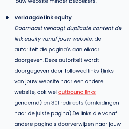
jouw website minder bezoekers.
Verlaagde link equity
Daarnaast verlaagt duplicate content de
link equity vanaf jouw websit
e: de
autoriteit die pagina’s aan elkaar
doorgeven. Deze autoriteit wordt
doorgegeven door followed links (links
van jouw website naar een andere
website, ook wel
outbound links
genoemd) en 301 redirects (omleidingen
naar de juiste pagina).De links die vanaf
andere pagina’s doorverwijzen naar jouw