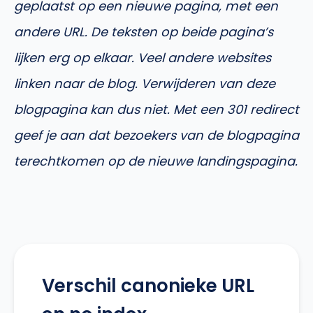
geplaatst op een nieuwe pagina, met een
andere URL. De teksten op beide pagina’s
lijken erg op elkaar. Veel andere websites
linken naar de blog. Verwijderen van deze
blogpagina kan dus niet. Met een 301 redirect
geef je aan dat bezoekers van de blogpagina
terechtkomen op de nieuwe landingspagina.
Verschil canonieke URL