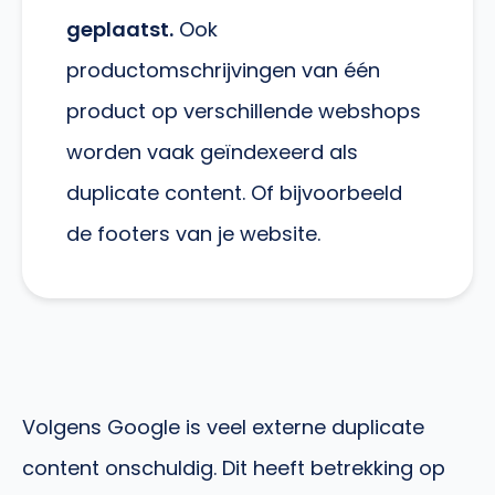
geplaatst.
Ook
productomschrijvingen van één
product op verschillende webshops
worden vaak geïndexeerd als
duplicate content. Of bijvoorbeeld
de footers van je website.
Volgens Google is veel externe duplicate
content onschuldig. Dit heeft betrekking op