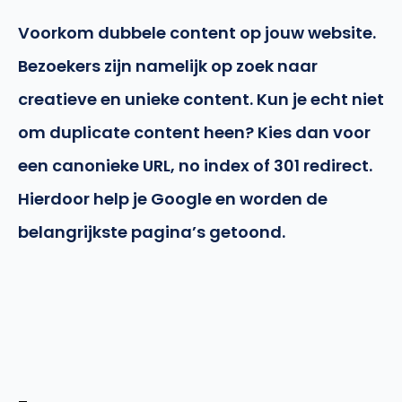
Voorkom dubbele content op jouw website.
Bezoekers zijn namelijk op zoek naar
creatieve en unieke content. Kun je echt niet
om duplicate content heen? Kies dan voor
een canonieke URL, no index of 301 redirect.
Hierdoor help je Google en worden de
belangrijkste pagina’s getoond.