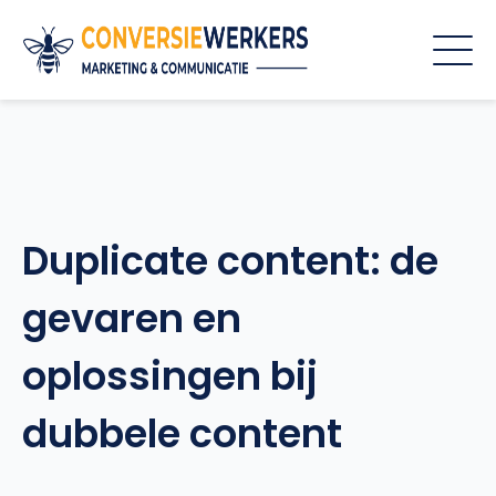
Duplicate content: de
gevaren en
oplossingen bij
dubbele content