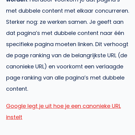
met dubbele content met elkaar concurreren.
Sterker nog: ze werken samen. Je geeft aan
dat pagina’s met dubbele content naar één
specifieke pagina moeten linken. Dit verhoogt
de page ranking van de belangrijkste URL (de
canonieke URL) en voorkomt een verlaagde
page ranking van alle pagina’s met dubbele
content.
Google legt je uit hoe je een canonieke URL
instelt