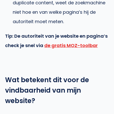
duplicate content, weet de zoekmachine
niet hoe en van welke pagina’s hij de
autoriteit moet meten.
Tip: De autoriteit van je website en pagina’s
check je snel via
de gratis MOZ-toolbar
Wat betekent dit voor de
vindbaarheid van mijn
website?