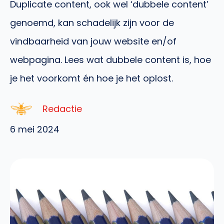
Duplicate content, ook wel ‘dubbele content’
genoemd, kan schadelijk zijn voor de
vindbaarheid van jouw website en/of
webpagina. Lees wat dubbele content is, hoe
je het voorkomt én hoe je het oplost.
Redactie
6 mei 2024