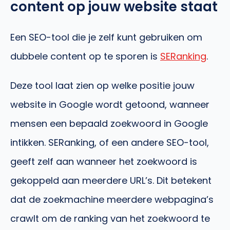
content op jouw website staat
Een SEO-tool die je zelf kunt gebruiken om
dubbele content op te sporen is
SERanking
.
Deze tool laat zien op welke positie jouw
website in Google wordt getoond, wanneer
mensen een bepaald zoekwoord in Google
intikken. SERanking, of een andere SEO-tool,
geeft zelf aan wanneer het zoekwoord is
gekoppeld aan meerdere URL’s. Dit betekent
dat de zoekmachine meerdere webpagina’s
crawlt om de ranking van het zoekwoord te