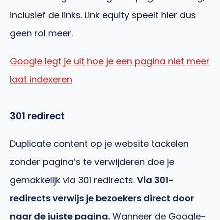
inclusief de links. Link equity speelt hier dus
geen rol meer.
Google legt je uit hoe je een pagina niet meer
laat indexeren
301 redirect
Duplicate content op je website tackelen
zonder pagina’s te verwijderen doe je
gemakkelijk via 301 redirects.
Via 301-
redirects verwijs je bezoekers direct door
naar de juiste pagina.
Wanneer de Google-