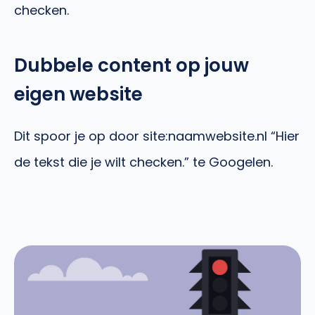
checken.
Dubbele content op jouw
eigen website
Dit spoor je op door site:naamwebsite.nl “Hier
de tekst die je wilt checken.” te Googelen.