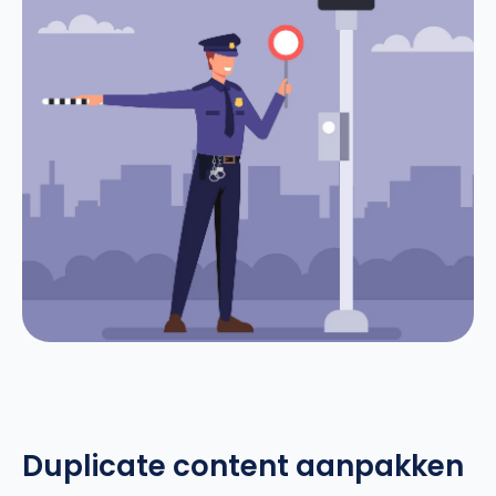
Duplicate content aanpakken