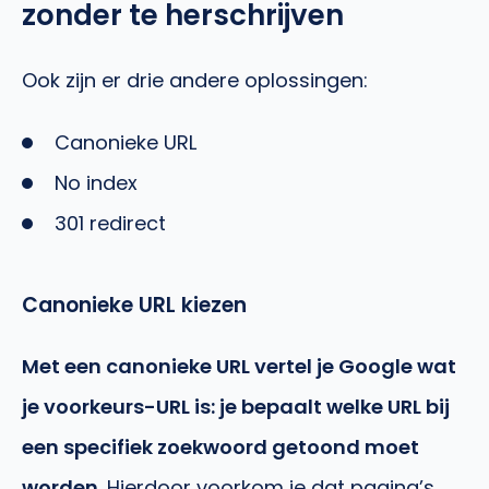
zonder te herschrijven
Ook zijn er drie andere oplossingen:
Canonieke URL
No index
301 redirect
Canonieke URL kiezen
Met een canonieke URL vertel je Google wat
je voorkeurs-URL is: je bepaalt welke URL bij
een specifiek zoekwoord getoond moet
worden
. Hierdoor voorkom je dat pagina’s