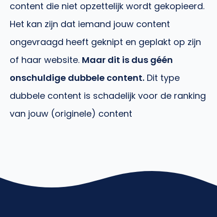
content die niet opzettelijk wordt gekopieerd.
Het kan zijn dat iemand jouw content
ongevraagd heeft geknipt en geplakt op zijn
of haar website.
Maar dit is dus géén
onschuldige dubbele content.
Dit type
dubbele content is schadelijk voor de ranking
van jouw (originele) content