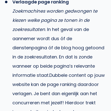
Verlaagde page ranking
Zoekmachines worden gedwongen te
kiezen welke pagina ze tonen in de
zoekresultaten
. In het geval van de
aannemer wordt dus óf de
dienstenpagina óf de blog hoog getoond
in de zoekresultaten. En dat is zonde
wanneer op beide pagina’s relevante
informatie staat.Dubbele content op jouw
website kan de page ranking daardoor
verlagen. Je bent dan eigenlijk aan het
concurreren met jezelf! Hierdoor trekt