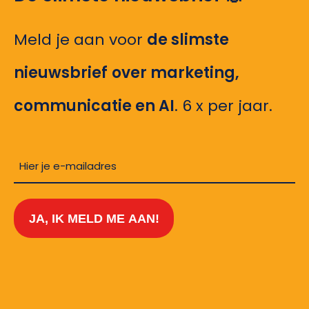
Meld je aan voor
de slimste
nieuwsbrief
over marketing,
communicatie en AI
. 6 x per jaar.
Vul
je
e-
JA, IK MELD ME AAN!
mailadres
in